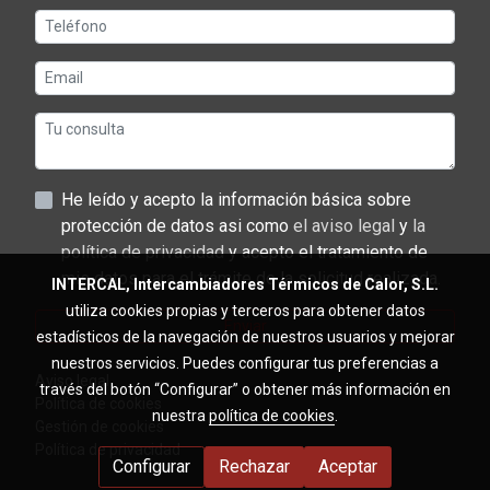
He leído y acepto la información básica sobre
protección de datos asi como
el aviso legal
y
la
política de privacidad
y acepto el tratamiento de
mis datos para el trámite de la solicitud realizada.
INTERCAL, Intercambiadores Térmicos de Calor, S.L.
utiliza cookies propias y terceros para obtener datos
Enviar
estadísticos de la navegación de nuestros usuarios y mejorar
nuestros servicios. Puedes configurar tus preferencias a
Aviso legal
través del botón “Configurar” o obtener más información en
Política de cookies
nuestra
política de cookies
.
Gestión de cookies
Política de privacidad
Configurar
Rechazar
Aceptar